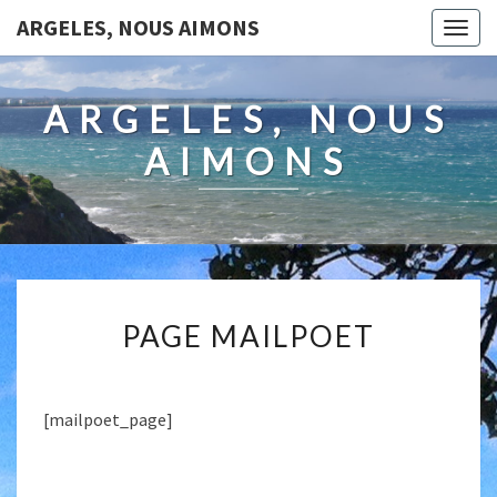
ARGELES, NOUS AIMONS
Togg
navig
ARGELES, NOUS
AIMONS
PAGE
PAGE MAILPOET
MAILPOET
[mailpoet_page]