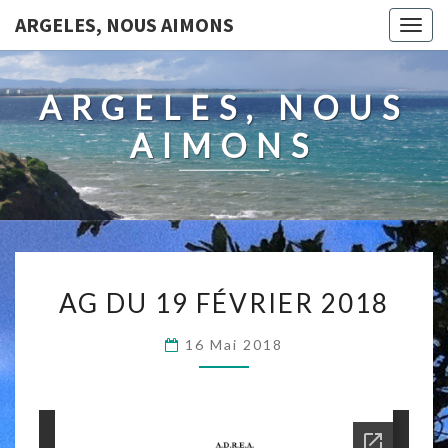
ARGELES, NOUS AIMONS
Togg
navig
ARGELES, NOUS
AIMONS
AG
AG DU 19 FÉVRIER 2018
DU
19
16 Mai 2018
FÉVRIER
2018