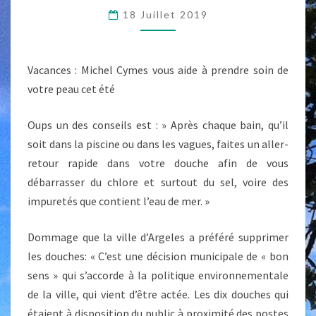
:
18 Juillet 2019
POLITIQUE
ENVIRONNEMENTAL
Vacances : Michel Cymes vous aide à prendre soin de
OU
votre peau cet été
POLITIQUE
DE
Oups un des conseils est : » Après chaque bain, qu’il
SANTÉ »
soit dans la piscine ou dans les vagues, faites un aller-
retour rapide dans votre douche afin de vous
débarrasser du chlore et surtout du sel, voire des
impuretés que contient l’eau de mer. »
Dommage que la ville d’Argeles a préféré supprimer
les douches: « C’est une décision municipale de « bon
sens » qui s’accorde à la politique environnementale
de la vill
e, qui vient d’être actée. Les dix douches qui
étaient à disposition du public à proximité des postes