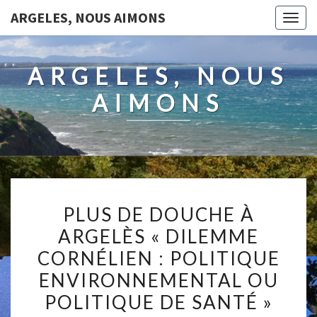
ARGELES, NOUS AIMONS
Togg
navig
ARGELES, NOUS
AIMONS
PLUS
PLUS DE DOUCHE À
DE
ARGELÈS « DILEMME
DOUCHE
CORNÉLIEN : POLITIQUE
À
ARGELÈS
ENVIRONNEMENTAL OU
« DILEMME
POLITIQUE DE SANTÉ »
CORNÉLIEN