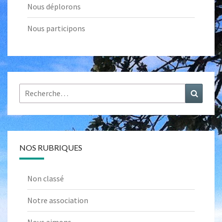
Nous déplorons
Nous participons
Rechercher :
Recher
NOS RUBRIQUES
Non classé
Notre association
Nous aimons