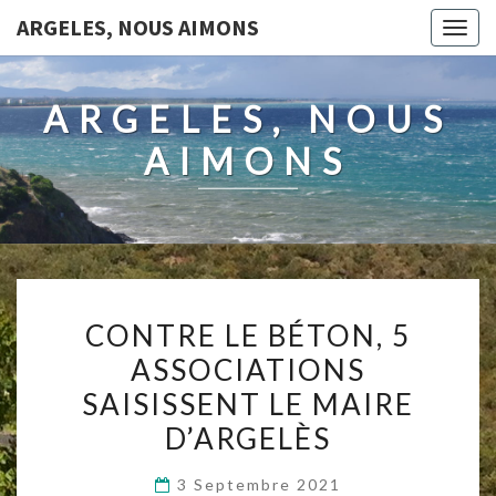
ARGELES, NOUS AIMONS
Togg
navig
ARGELES, NOUS
AIMONS
CONTRE
CONTRE LE BÉTON, 5
LE
ASSOCIATIONS
BÉTON,
SAISISSENT LE MAIRE
5
ASSOCIATIONS
D’ARGELÈS
SAISISSENT
3 Septembre 2021
LE