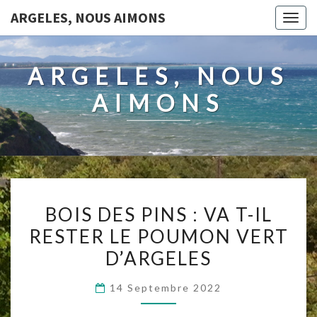
ARGELES, NOUS AIMONS
Togg
navig
ARGELES, NOUS
AIMONS
BOIS
BOIS DES PINS : VA T-IL
DES
RESTER LE POUMON VERT
PINS
D’ARGELES
:
VA
14 Septembre 2022
T-
IL