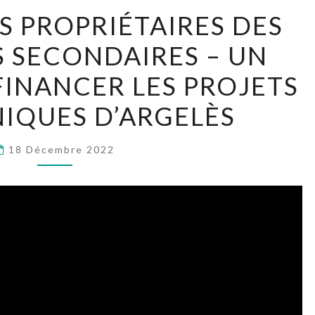
SURTAXER
S PROPRIÉTAIRES DES
LES
 SECONDAIRES – UN
PROPRIÉTAIRES
DES
FINANCER LES PROJETS
RÉSIDENCES
IQUES D’ARGELÈS
SECONDAIRES
–
18 Décembre 2022
UN
LEVIER
POUR
FINANCER
LES
PROJETS
PHARAONIQUES
D’ARGELÈS