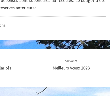
s dépenses sont supérieures au recettes. Le budget a été
 réserves antérieures.
ons
Suivant
arités
Meilleurs Vœux 2023