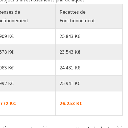
penses de
Recettes de
nctionnement
Fonctionnement
909 K€
25.843 K€
578 K€
23.543 K€
063 K€
24.481 K€
992 K€
25.941 K€
.772 K€
26.253 K€