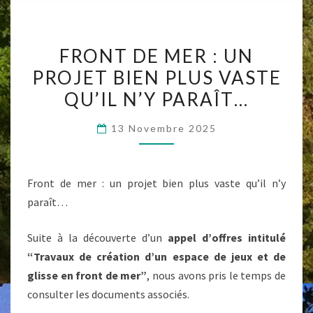
FRONT
FRONT DE MER : UN
DE
PROJET BIEN PLUS VASTE
MER
QU’IL N’Y PARAÎT…
:
UN
13 Novembre 2025
PROJET
BIEN
PLUS
Front de mer : un projet bien plus vaste qu’il n’y
VASTE
paraît…
QU’IL
N’Y
Suite à la découverte d’un
appel d’offres intitulé
PARAÎT…
“Travaux de création d’un espace de jeux et de
glisse en front de mer”
, nous avons pris le temps de
consulter les documents associés.