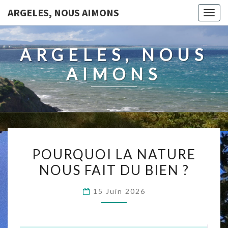
ARGELES, NOUS AIMONS
Togg
navig
ARGELES, NOUS
AIMONS
POURQUOI
POURQUOI LA NATURE
LA
NOUS FAIT DU BIEN ?
NATURE
NOUS
15 Juin 2026
FAIT
DU
BIEN