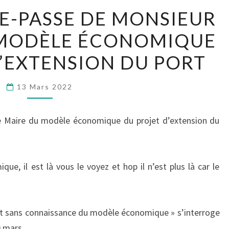
TOUR
E-PASSE DE MONSIEUR
DE
 MODÈLE ÉCONOMIQUE
PASSE-
PASSE
’EXTENSION DU PORT
DE
MONSIEUR
13 Mars 2022
LE
MAIRE
e Maire du modèle économique du projet d’extension du
DU
MODÈLE
ÉCONOMIQUE
e, il est là vous le voyez et hop il n’est plus là car le
DU
PROJET
D’EXTENSION
jet sans connaissance du modèle économique » s’interroge
DU
0 mars.