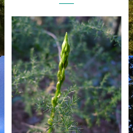
INVITONS
À
LA
CHASSE
AUX
ASPERGES
SAUVAGES.