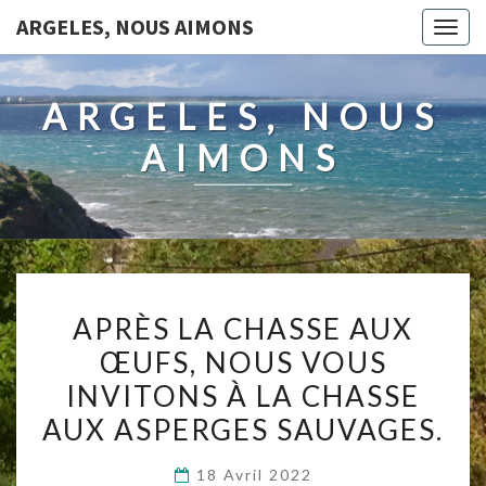
ARGELES, NOUS AIMONS
Togg
navig
ARGELES, NOUS
AIMONS
APRÈS
APRÈS LA CHASSE AUX
LA
ŒUFS, NOUS VOUS
CHASSE
INVITONS À LA CHASSE
AUX
ŒUFS,
AUX ASPERGES SAUVAGES.
NOUS
18 Avril 2022
VOUS